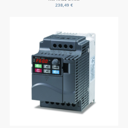
238,49
€